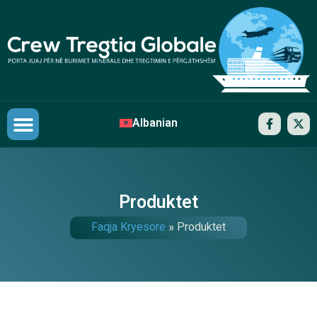
Albanian
Partnerët Tanë
Na kontaktoni
Produktet
Faqja Kryesore
»
Produktet