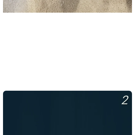
Furnizimi me Rërë Silicë
2