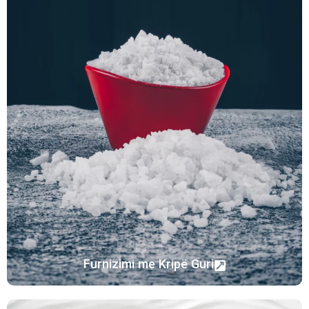
Furnizimi me Kripë Guri