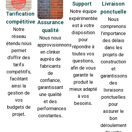
Support
Livraison
Notre équipe
ponctuelle
Tarification
expérimentée
Nous
compétitive
Assurance
est à votre
comprenons
Notre
qualité
disposition
l’importance
réseau
Nous nous
pour
des délais
étendu nous
approvisionnons
répondre à
dans les
permet
en clinker
toutes vos
projets de
d’offrir des
auprès de
questions,
construction
tarifs
fabricants
afin de vous
et
compétitifs,
de
garantir le
garantissons
facilitant
confiance,
produit le
des
ainsi la
garantissant
mieux adapté
livraisons
gestion de
une qualité
à vos
ponctuelles
vos
et des
besoins.
pour
budgets de
performances
assurer le
projet.
constantes.
bon
déroulement