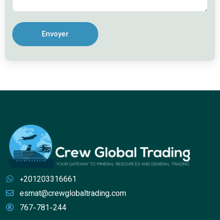
Envoyer
+201203316661
esmat@crewglobaltrading.com
767-781-244